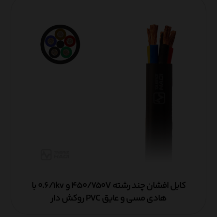
کابل افشان چند رشته ۴۵۰/۷۵۰V و ۰.۶/۱kv با
هادی مسی و عایق PVC روکش دار