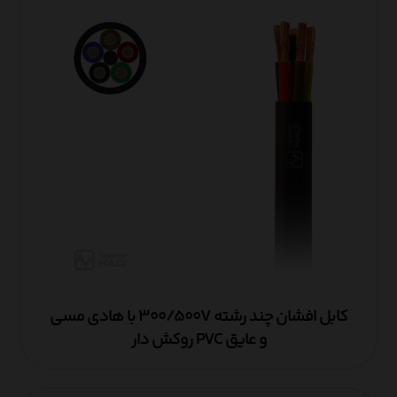
کابل افشان چند رشته ۳۰۰/۵۰۰V با هادی مسی
و عایق PVC روکش دار