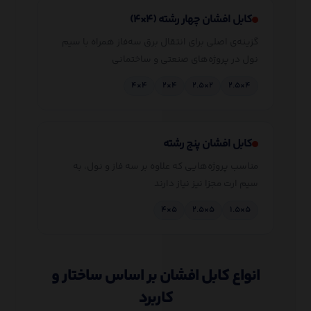
کابل افشان چهار رشته (۴×۴)
گزینه‌ی اصلی برای انتقال برق سه‌فاز همراه با سیم
نول در پروژه‌های صنعتی و ساختمانی
۴×۴
۴×۲
۲×۲.۵
۴×۲.۵
کابل افشان پنج رشته
مناسب پروژه‌هایی که علاوه بر سه فاز و نول، به
سیم ارت مجزا نیز نیاز دارند
۵×۴
۵×۲.۵
۵×۱.۵
انواع کابل افشان بر اساس ساختار و
کاربرد