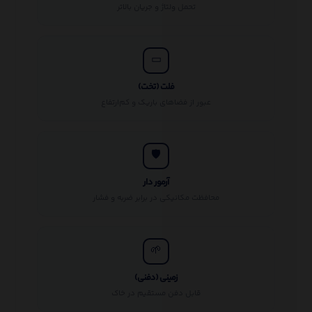
تحمل ولتاژ و جریان بالاتر
▭
فلت (تخت)
عبور از فضاهای باریک و کم‌ارتفاع
🛡
آرمور دار
محافظت مکانیکی در برابر ضربه و فشار
🌱
زمینی (دفنی)
قابل دفن مستقیم در خاک