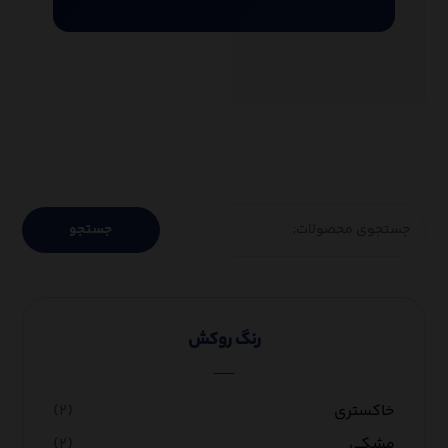
جستجو
رنگ روکش
خاکستری
(۲)
مشکی
(۲)