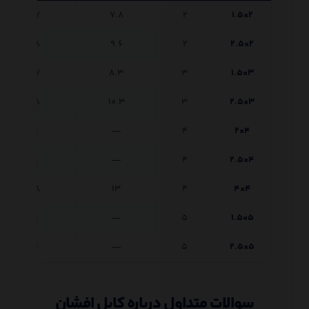
۰.۷
۷.۸
۲
۲×۱.۵
۰.۸
۹.۶
۲
۲×۲.۵
۰.۷
۸.۳
۳
۳×۱.۵
۰.۸
۱۰.۳
۳
۳×۲.۵
—
—
۴
۴×۲
—
—
۴
۴×۲.۵
۰.۸
۱۳
۴
۴×۴
—
—
۵
۵×۱.۵
—
—
۵
۵×۲.۵
سوالات متداول درباره کابل افشان