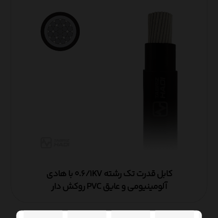
کابل قدرت تک رشته ۰.۶/۱KV با هادی
آلومینیومی و عایق PVC روکش دار