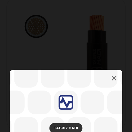
کابل قدرت تک رشته ۰.۶/۱KV با هادی مسی و
عایق PVC روکش دار
TABRIZ HADI