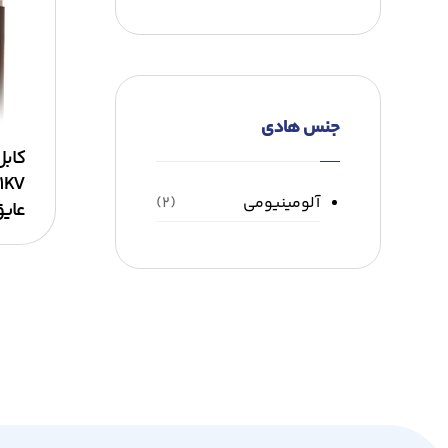
جنس هادی
کابل
آلومینیومی
(۲)
عایق PVC روک