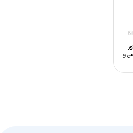
ور
یومی و