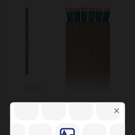
کابل تخت ۴۵۰/۷۵۰v و ۳۰۰/۵۰۰v با هادی
مسی و عایق PVC روکش دار