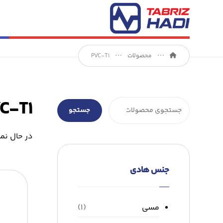
محصولات
PVC-T۱
C-T۱
جستجو
در حال نم
جنس هادی
مسی
(۱)