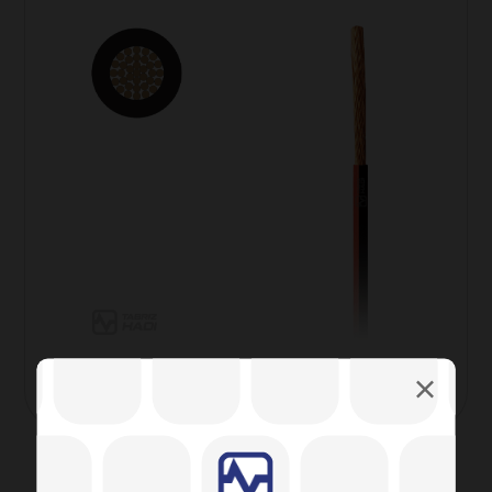
سیم خودرویی با هادی مسی و عایق PVC-T۳