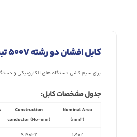
کابل افشان
دو رشته ۵۰۰V تبریز هادی با هادی مسی و عایق PVC روکش دار
برای سیم کشی دستگاه های الکترونیکی و دستگاه های الکتریکی تا 
جدول مشخصات کابل:
s
Construction
Nominal Area
conductor (No-mm)
(mm
۲
)
۳۲×۰.۱۹
۲×۱.۰