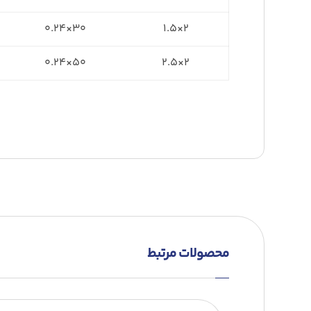
۳۰×۰.۲۴
۲×۱.۵
۵۰×۰.۲۴
۲×۲.۵
محصولات مرتبط