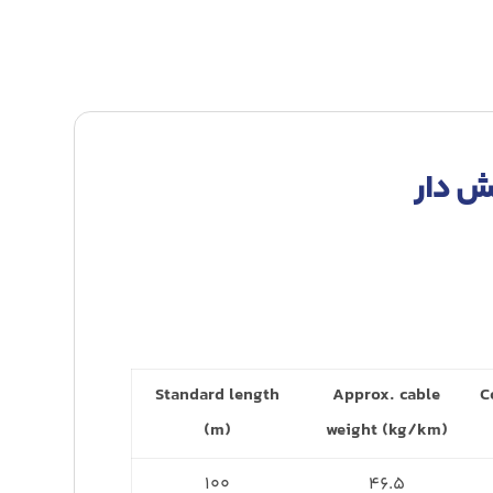
Standard length
Approx. cable
C
(m)
weight (kg/km)
۱۰۰
۴۶.۵