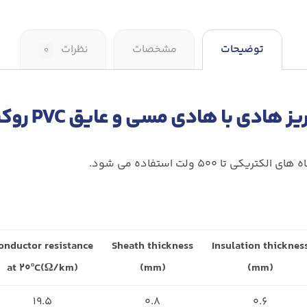
توضیحات
مشخصات
نظرات
۰
۵۰۰ ولت استفاده می شود.
onductor resistance
Sheath thickness
Insulation thicknes
at ۲۰ºC(
Ω
/km)
(mm)
(mm)
۱۹.۵
۰.۸
۰.۶