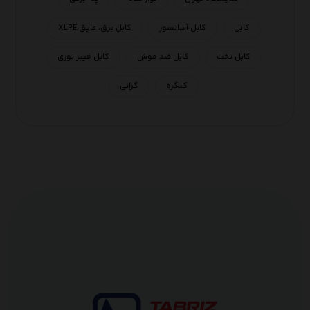
کابل
کابل آسانسور
کابل برق، عایق XLPE
کابل تخت
کابل ضد موش
کابل فیبر نوری
کنگره
گرانی