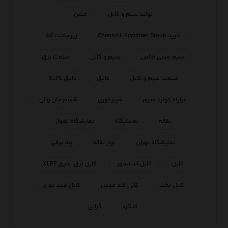
تولید سیم و کابل
جشن
خرید Channell، Prysmian Group
زیرساخت ۵G
سیم مسی خالص
سیم و کابل
صنعت برق
صنعت سیم و کابل
عایق
عایق XLPE
فرآیند تولید سیم
فیبر نوری
قاسم خان والی
نقاله
نمایشگاه
نمایشگاه اهواز
نمایشگاه تهران
نوار نقاله
پله برقی
کابل
کابل آسانسور
کابل برق، عایق XLPE
کابل تخت
کابل ضد موش
کابل فیبر نوری
کنگره
گرانی