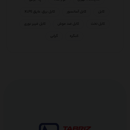
کابل
کابل آسانسور
کابل برق، عایق XLPE
کابل تخت
کابل ضد موش
کابل فیبر نوری
کنگره
گرانی