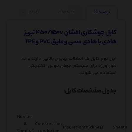
توضیحات
مشخصات
نظرات
۰
کابل جوشکاری افشان ۴۵۰/۷۵۰v تبریز
هادی با هادی مسی و عایق PVC و TPE
این نوع کابل ها انعطاف پذیری بالایی دارند و به
طور ویژه برای سیستم جوش قوس الکتریکی
استفاده می شوند.
جدول مشخصات کابل:
Number
&
Construction
Insulationthickness
Sheath
Nominal
conductor