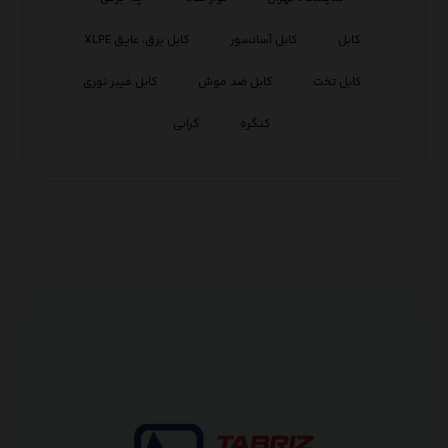
کابل
کابل آسانسور
کابل برق، عایق XLPE
کابل تخت
کابل ضد موش
کابل فیبر نوری
کنگره
گرانی