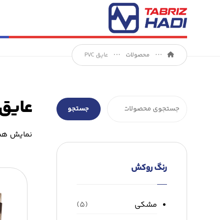
محصولات
عایق PVC
عایق VC
جستجو
نمایش همه ۵ نت
رنگ روکش
مشکی
(۵)