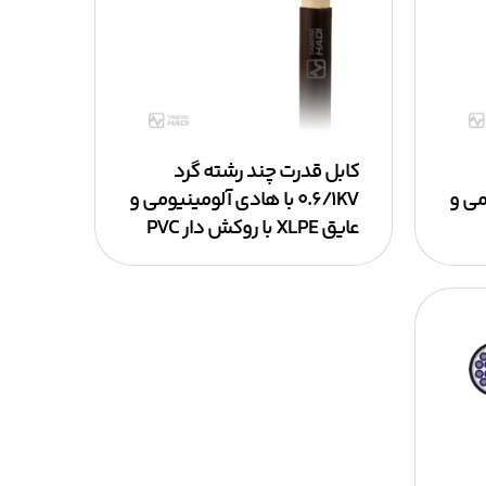
کابل قدرت چند رشته گرد
یومی و
۰.۶/۱KV با هادی آلومینیومی و
عایق XLPE با روکش دار PVC