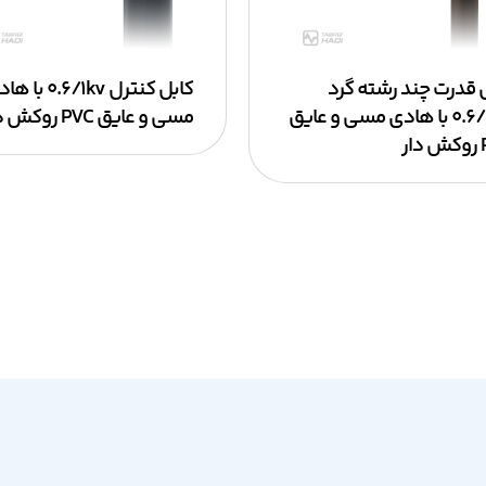
 قدرت چند رشته گرد
کابل کنترل ۰.۶/۱kv ب
۰.۶/۱KV با هادی مسی و عایق
مسی و عایق PVC روکش دار
ر