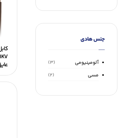
جنس هادی
کابل
آلومینیومی
(۳)
عایق PVC روک
مسی
(۲)