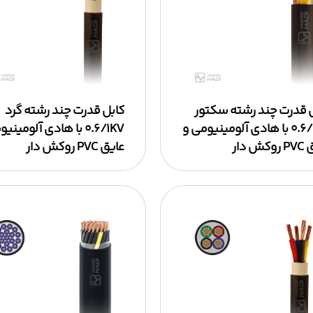
 قدرت چند رشته سکتور
کابل قدرت چند رشته گرد
۰.۶/۱KV با هادی آلومینیومی و
۰.۶/۱KV با هادی آلومین
ش دار
عایق PVC روکش دار