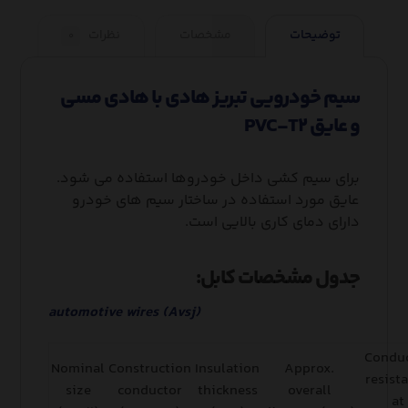
توضیحات
مشخصات
نظرات
۰
سیم خودرویی تبریز هادی با هادی مسی
و عایق PVC-T۲
برای سیم کشی داخل خودروها استفاده می شود.
عایق مورد استفاده در ساختار سیم های خودرو
دارای دمای کاری بالایی است.
جدول مشخصات کابل:
automotive wires (Avsj)
Condu
Nominal
Construction
Insulation
Approx.
resist
size
conductor
thickness
overall
at