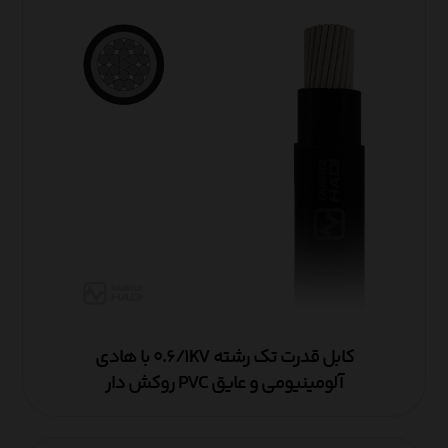
کابل قدرت تک رشته ۰.۶/۱KV با هادی
آلومینیومی و عایق PVC روکش دار