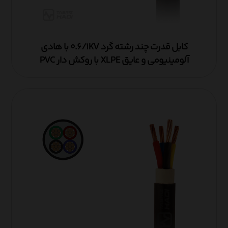
کابل قدرت چند رشته گرد ۰.۶/۱KV با هادی
آلومینیومی و عایق XLPE با روکش دار PVC