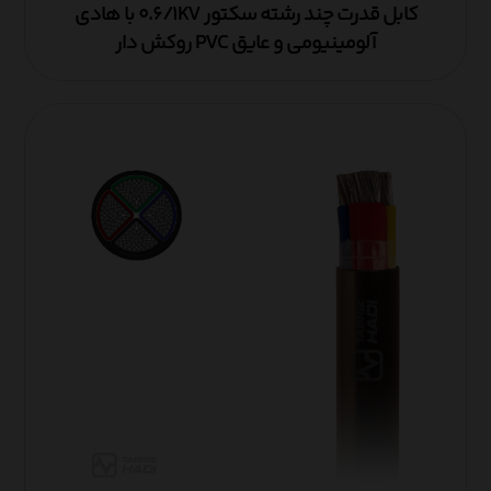
کابل قدرت چند رشته سکتور ۰.۶/۱KV با هادی
آلومینیومی و عایق PVC روکش دار