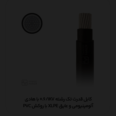
کابل قدرت تک رشته ۰.۶/۱KV با هادی
آلومینیومی و عایق XLPE با روکش PVC