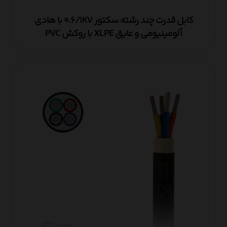
کابل قدرت چند رشته سکتور ۰.۶/۱KV با هادی
آلومینیومی و عایق XLPE با روکش PVC