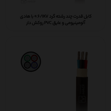
کابل قدرت چند رشته گرد ۰.۶/۱KV با هادی
آلومینیومی و عایق PVC روکش دار