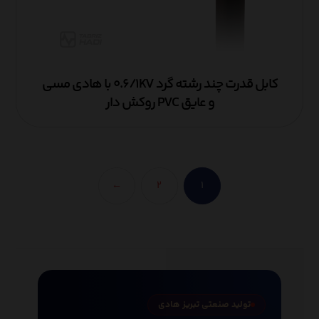
کابل قدرت چند رشته گرد ۰.۶/۱KV با هادی مسی
و عایق PVC روکش دار
←
۲
۱
تولید صنعتی تبریز هادی