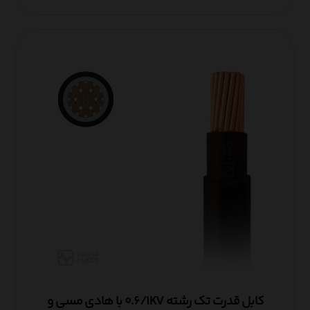
کابل قدرت تک رشته ۰.۶/۱KV با هادی مسی و